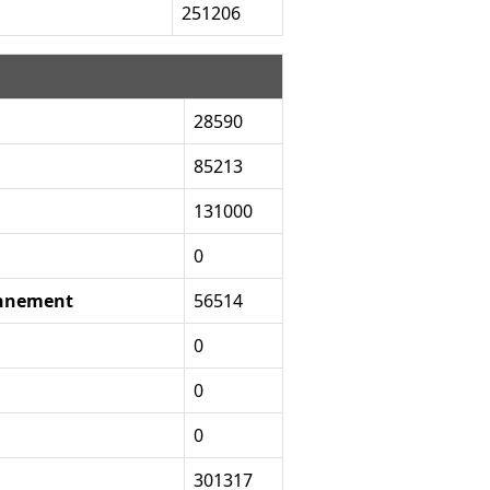
251206
28590
85213
131000
0
onnement
56514
0
0
0
301317