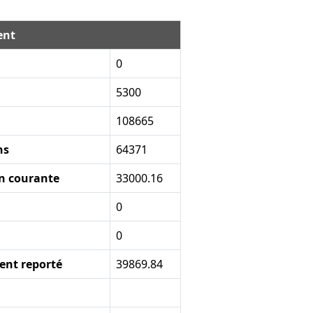
ent
0
5300
108665
ns
64371
on courante
33000.16
0
0
ent reporté
39869.84